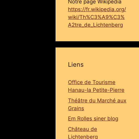
Notre page Wikipédia
https://fr.wikipedia.org/
wiki/Th%C3%A9%C3%
A2tre_de_Lichtenberg
Liens
Office de Tourisme
Hanau-la Petite-Pierre
Théâtre du Marché aux
Grains
Em Rolles siner blog
Château de
Lichtenberg