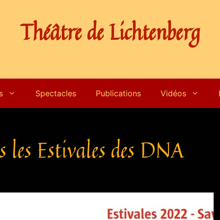
Théâtre de Lichtenberg
s
Spectacles
Publications
Vidéos
 les Estivales des DNA