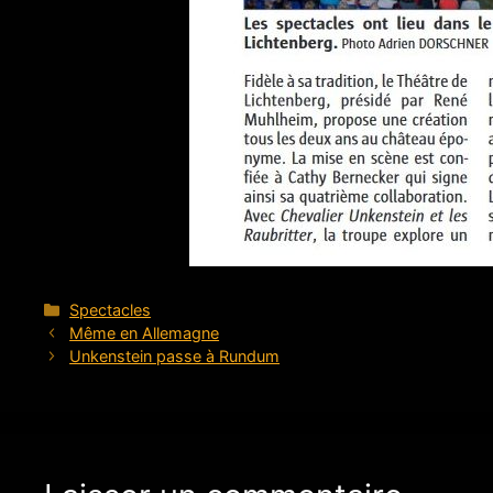
Catégories
Spectacles
Même en Allemagne
Unkenstein passe à Rundum